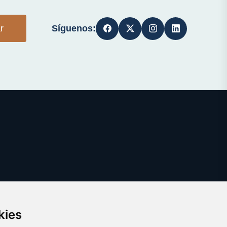
Síguenos:
r
kies