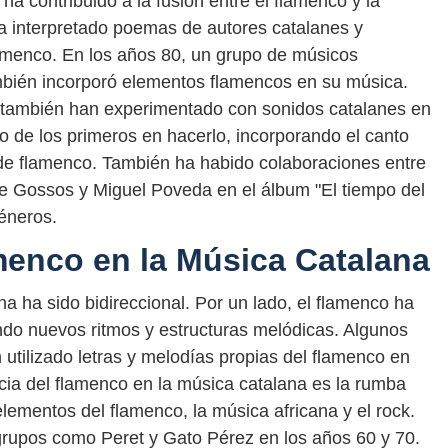
ha contribuido a la fusión entre el flamenco y la
a interpretado poemas de autores catalanes y
lamenco. En los años 80, un grupo de músicos
bién incorporó elementos flamencos en su música.
os también han experimentado con sonidos catalanes en
o de los primeros en hacerlo, incorporando el canto
de flamenco. También ha habido colaboraciones entre
de Gossos y Miguel Poveda en el álbum "El tiempo del
éneros.
amenco en la Música Catalana
na ha sido bidireccional. Por un lado, el flamenco ha
endo nuevos ritmos y estructuras melódicas. Algunos
utilizado letras y melodías propias del flamenco en
ncia del flamenco en la música catalana es la rumba
lementos del flamenco, la música africana y el rock.
grupos como Peret y Gato Pérez en los años 60 y 70.