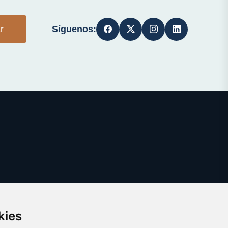
Síguenos:
r
kies