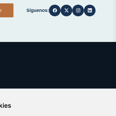
Síguenos:
r
kies