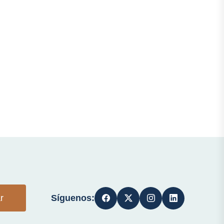
Síguenos:
r