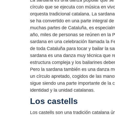
La sardana es una danza popular que se o
círculo que se ejecuta con música en viv
orquesta tradicional catalana. La sardana
se ha convertido en una parte integral de
muchas partes de Cataluña, es especialm
año, miles de personas se reúnen en la P
sardana en una celebración llamada la Fe
de toda Cataluña para tocar y bailar la 
sardana es una danza muy técnica que req
estructura compleja y los bailarines deb
Pero la sardana también es una danza mu
un círculo apretado, cogidos de las manos
sigue siendo una parte importante de la c
identidad y la unidad catalanas.
Los castells
Los castells son una tradición catalana ú