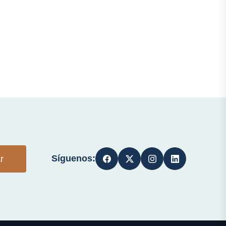
Síguenos:
r