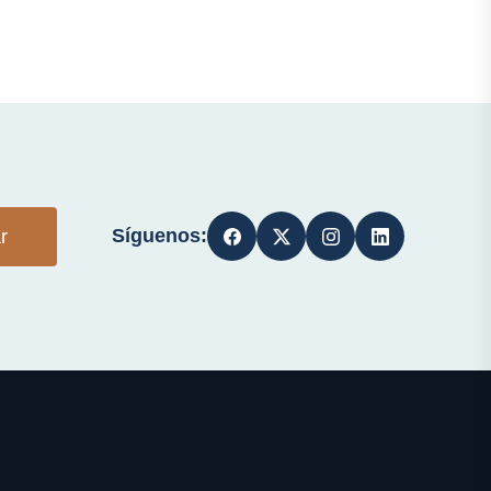
Síguenos:
r