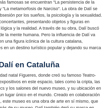
más famosas se encuentran "La persistencia de la
y "La metamorfosis de Narciso". La obra de Dalí se
obsesión por los sueños, la psicología y la sexualidad.
oncertantes, presentando objetos y figuras en
ógica y la realidad. A través de su obra, Dalí buscó
 de la mente humana. Pero la influencia de Dalí va
en una figura icónica de la cultura catalana,
s en un destino turístico popular y dejando su marca
 Dalí en Cataluña
iudad natal Figueres, donde creó su famoso Teatro-
ositivos en este espacio, tales como la cripta, las
ncs y los salones del nuevo museo, y su ubicación en
n un lugar único en el mundo. Creado en colaboración
s, este museo es una obra de arte en sí mismo, que
Además de su museo, Dalí también dejó su marca en