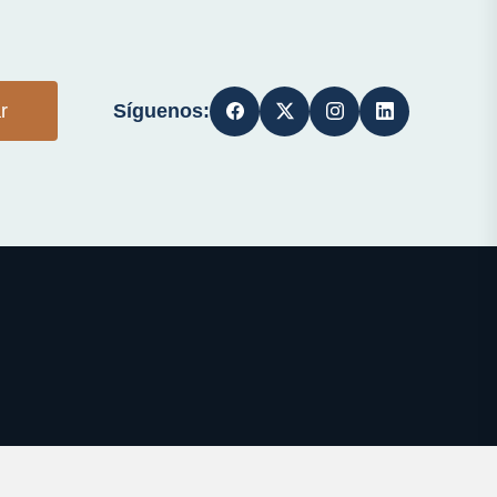
Síguenos:
r