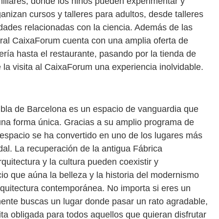
miliares, donde los niños pueden experimentar y
nizan cursos y talleres para adultos, desde talleres
vidades relacionadas con la ciencia. Además de las
ural CaixaForum cuenta con una amplia oferta de
brería hasta el restaurante, pasando por la tienda de
la visita al CaixaForum una experiencia inolvidable.
bla de Barcelona es un espacio de vanguardia que
una forma única. Gracias a su amplio programa de
e espacio se ha convertido en uno de los lugares más
ndal. La recuperación de la antigua Fábrica
itectura y la cultura pueden coexistir y
io que aúna la belleza y la historia del modernismo
arquitectura contemporánea. No importa si eres un
mente buscas un lugar donde pasar un rato agradable,
ta obligada para todos aquellos que quieran disfrutar