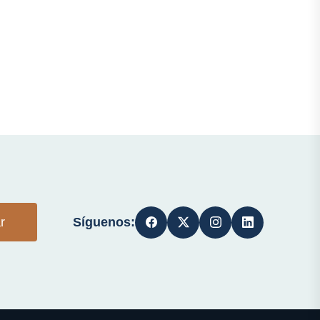
Síguenos:
r