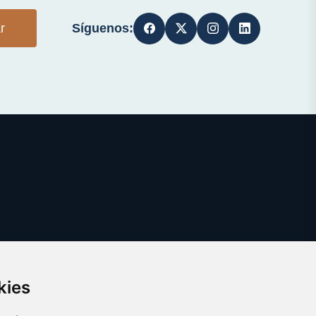
Síguenos:
r
kies