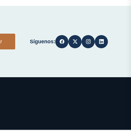
Síguenos:
r