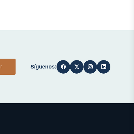
Síguenos:
r