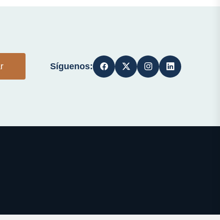
Síguenos:
r