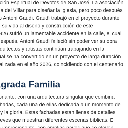
ción Espiritual de Devotos de San José. La asociación
a del Villar para diseñar la iglesia, pero poco después
to Antoni Gaudí. Gaudí trabajó en el proyecto durante
su vida al diseño y construcción de este
6 sufrió un lamentable accidente en la calle, el cual
espués, Antoni Gaudí falleció sin poder ver su obra
uitectos y artistas continúan trabajando en la
ual se ha convertido en un proyecto de larga duración.
alizada en el año 2026, coincidiendo con el centenario
agrada Familia
onante, con una arquitectura singular que combina
s fachadas, cada una de ellas dedicada a un momento de
 y la gloria. Estas fachadas están llenas de detalles
ieves que muestran diferentes escenas bíblicas. El
s impresionante, con amplias naves que se elevan