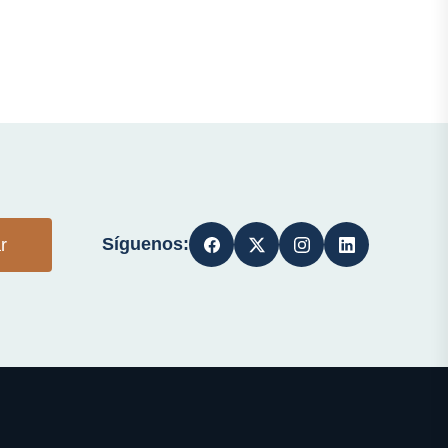
Síguenos:
r