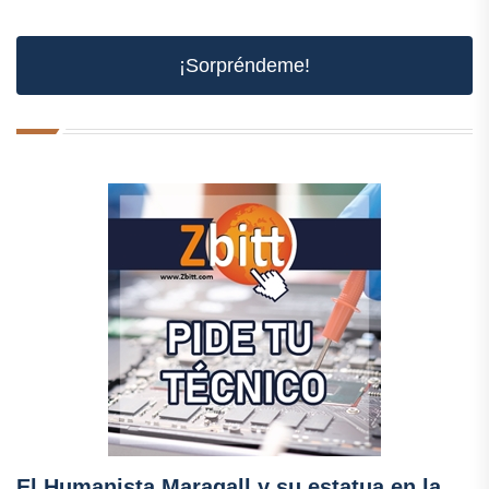
¡Sorpréndeme!
El Humanista Maragall y su estatua en la