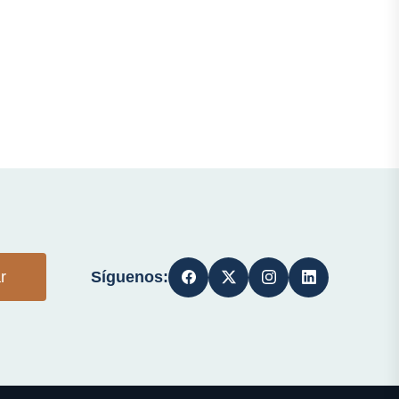
Síguenos:
r