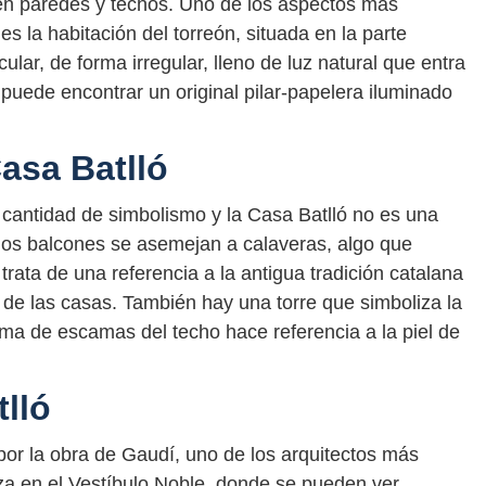
 en paredes y techos. Uno de los aspectos más
es la habitación del torreón, situada en la parte
ular, de forma irregular, lleno de luz natural que entra
 puede encontrar un original pilar-papelera iluminado
asa Batlló
n cantidad de simbolismo y la Casa Batlló no es una
los balcones se asemejan a calaveras, algo que
rata de una referencia a la antigua tradición catalana
 de las casas. También hay una torre que simboliza la
rma de escamas del techo hace referencia a la piel de
tlló
 por la obra de Gaudí, uno de los arquitectos más
nza en el Vestíbulo Noble, donde se pueden ver