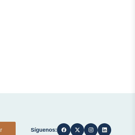
Síguenos:
r