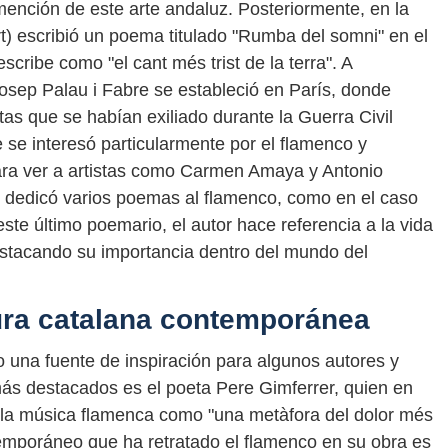
mención de este arte andaluz. Posteriormente, en la
t) escribió un poema titulado "Rumba del somni" en el
scribe como "el cant més trist de la terra". A
Josep Palau i Fabre se estableció en París, donde
tas que se habían exiliado durante la Guerra Civil
 se interesó particularmente por el flamenco y
para ver a artistas como Carmen Amaya y Antonio
re dedicó varios poemas al flamenco, como en el caso
te último poemario, el autor hace referencia a la vida
estacando su importancia dentro del mundo del
tura catalana contemporánea
o una fuente de inspiración para algunos autores y
más destacados es el poeta Pere Gimferrer, quien en
be la música flamenca como "una metàfora del dolor més
ntemporáneo que ha retratado el flamenco en su obra es