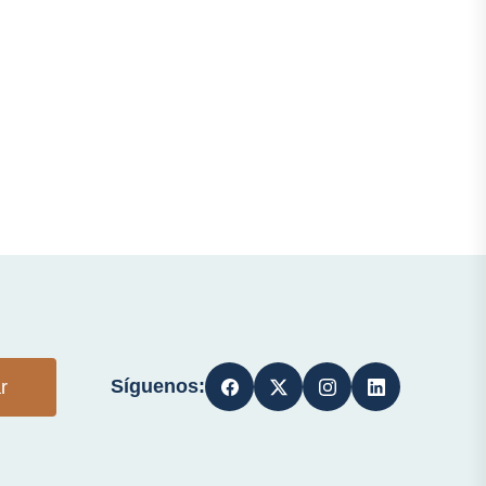
Síguenos:
r