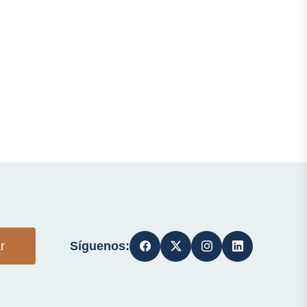
Síguenos:
r