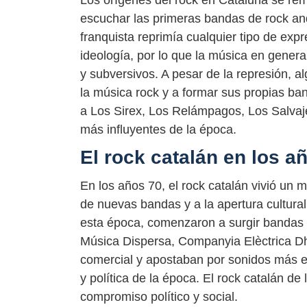
Los orígenes del rock en Cataluña se re
escuchar las primeras bandas de rock and 
franquista reprimía cualquier tipo de exp
ideología, por lo que la música en general
y subversivos. A pesar de la represión, 
la música rock y a formar sus propias b
a Los Sirex, Los Relámpagos, Los Salvaj
más influyentes de la época.
El rock catalán en los a
En los años 70, el rock catalán vivió un
de nuevas bandas y a la apertura cultura
esta época, comenzaron a surgir bandas
Música Dispersa, Companyia Elèctrica Dh
comercial y apostaban por sonidos más e
y política de la época. El rock catalán de
compromiso político y social.