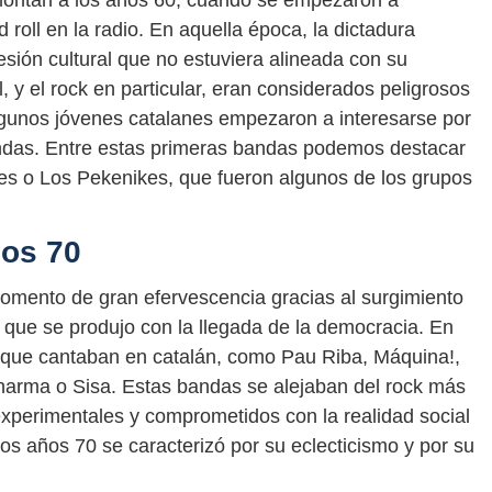
montan a los años 60, cuando se empezaron a
roll en la radio. En aquella época, la dictadura
resión cultural que no estuviera alineada con su
, y el rock en particular, eran considerados peligrosos
algunos jóvenes catalanes empezaron a interesarse por
andas. Entre estas primeras bandas podemos destacar
es o Los Pekenikes, que fueron algunos de los grupos
ños 70
 momento de gran efervescencia gracias al surgimiento
l que se produjo con la llegada de la democracia. En
 que cantaban en catalán, como Pau Riba, Máquina!,
arma o Sisa. Estas bandas se alejaban del rock más
xperimentales y comprometidos con la realidad social
 los años 70 se caracterizó por su eclecticismo y por su