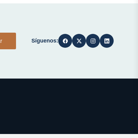
Síguenos:
r