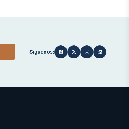
Síguenos:
r