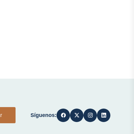
Síguenos:
r